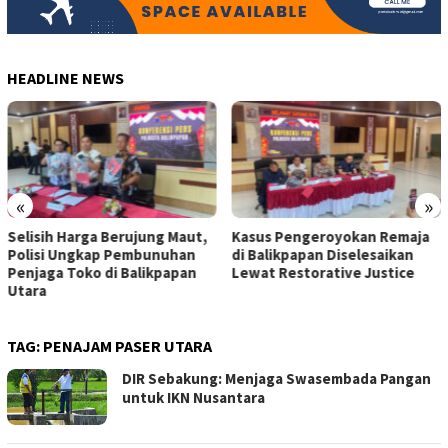
HEADLINE NEWS
«
»
Kasus Pengeroyokan Remaja
Pengemudi Perempuan di
di Balikpapan Diselesaikan
Kaltim Terima Apresiasi dari
Lewat Restorative Justice
Maxim
TAG:
PENAJAM PASER UTARA
DIR Sebakung: Menjaga Swasembada Pangan
untuk IKN Nusantara