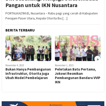
Pangan untuk IKN Nusantara
PORTALKALTIM.ID, Nusantara – Rabu pagi yang cerah di Kabupaten
Penajam Paser Utara, Kepala Otorita Ibu […]
BERITA TERBARU
«
»
November 1, 2023
October 29, 2023
O
n
Peletakan Batu Pertama,
Tekan Angka Stunting, Pj
P
Jokowi Resmikan
Bupati PPU Serahkan
Pembangunan Bandara VVIP
Bantuan Gizi dan Makanan
IKN
Tambahan Kepada Anak
Stunting