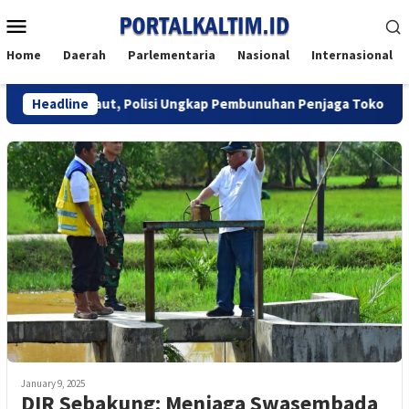
Skip
Mobile
to
Menu
content
Home
Daerah
Parlementaria
Nasional
Internasional
ujung Maut, Polisi Ungkap Pembunuhan Penjaga Toko di Balikpap
Headline
January 9, 2025
DIR Sebakung: Menjaga Swasembada