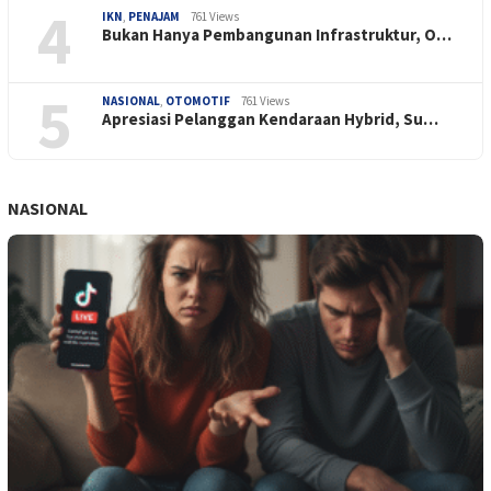
4
IKN
,
PENAJAM
761 Views
Bukan Hanya Pembangunan Infrastruktur, O…
5
NASIONAL
,
OTOMOTIF
761 Views
Apresiasi Pelanggan Kendaraan Hybrid, Su…
NASIONAL