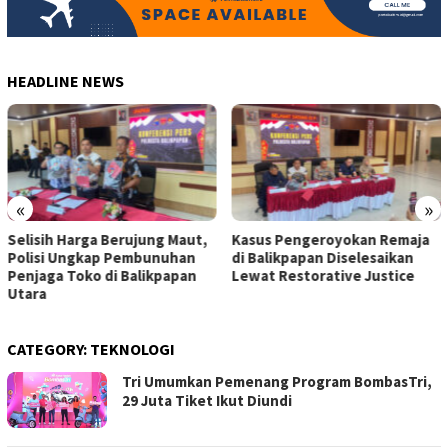
HEADLINE NEWS
«
»
Kasus Pengeroyokan Remaja
Pengemudi Perempuan di
di Balikpapan Diselesaikan
Kaltim Terima Apresiasi dari
Lewat Restorative Justice
Maxim
CATEGORY:
TEKNOLOGI
Tri Umumkan Pemenang Program BombasTri,
29 Juta Tiket Ikut Diundi