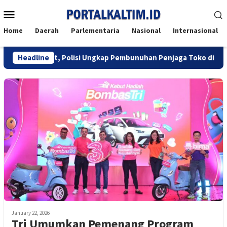
Skip
Mobile
to
Menu
content
Home
Daerah
Parlementaria
Nasional
Internasional
ung Maut, Polisi Ungkap Pembunuhan Penjaga Toko di Balikpapan
Headline
January 22, 2026
Tri Umumkan Pemenang Program