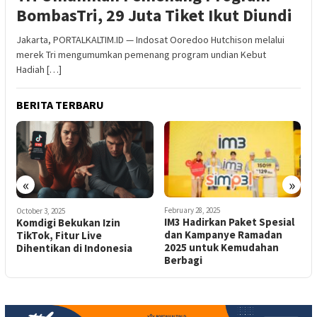
BombasTri, 29 Juta Tiket Ikut Diundi
Jakarta, PORTALKALTIM.ID — Indosat Ooredoo Hutchison melalui
merek Tri mengumumkan pemenang program undian Kebut
Hadiah […]
BERITA TERBARU
«
»
February 28, 2025
February 28, 2025
N
IM3 Hadirkan Paket Spesial
iPhone 16 Resmi Bisa Dijual
B
dan Kampanye Ramadan
di Indonesia Setelah
U
2025 untuk Kemudahan
Larangan Dicabut
B
Berbagi
P