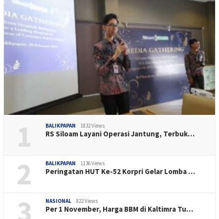
1
BALIKPAPAN
1832 Views
RS Siloam Layani Operasi Jantung, Terbuk…
2
BALIKPAPAN
1136 Views
Peringatan HUT Ke-52 Korpri Gelar Lomba …
3
NASIONAL
822 Views
Per 1 November, Harga BBM di Kaltimra Tu…