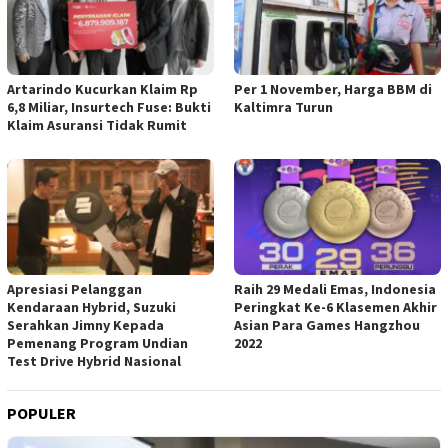
Artarindo Kucurkan Klaim Rp
Per 1 November, Harga BBM di
6,8 Miliar, Insurtech Fuse: Bukti
Kaltimra Turun
Klaim Asuransi Tidak Rumit
Apresiasi Pelanggan
Raih 29 Medali Emas, Indonesia
Kendaraan Hybrid, Suzuki
Peringkat Ke-6 Klasemen Akhir
Serahkan Jimny Kepada
Asian Para Games Hangzhou
Pemenang Program Undian
2022
Test Drive Hybrid Nasional
POPULER