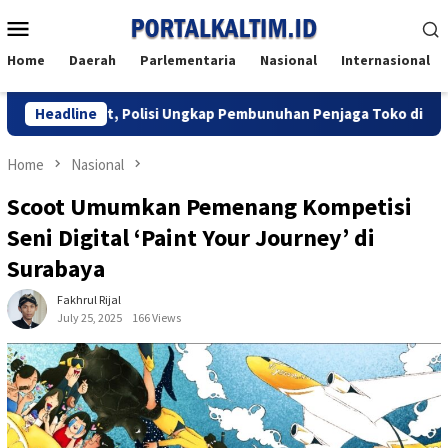
Skip
Mobile
to
Menu
content
Home
Daerah
Parlementaria
Nasional
Internasional
g Maut, Polisi Ungkap Pembunuhan Penjaga Toko di Balikpapan U
Headline
Home
Nasional
Scoot Umumkan Pemenang Kompetisi
Seni Digital ‘Paint Your Journey’ di
Surabaya
Fakhrul Rijal
July 25, 2025
166 Views