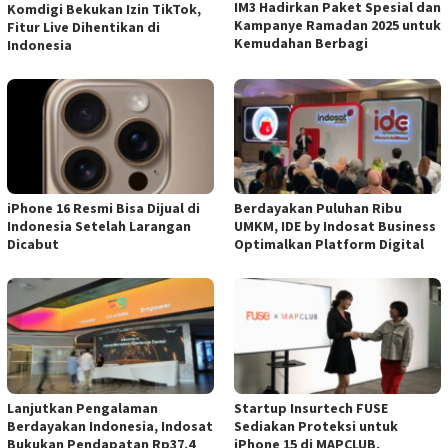
IM3 Hadirkan Paket Spesial dan
Komdigi Bekukan Izin TikTok,
Kampanye Ramadan 2025 untuk
Fitur Live Dihentikan di
Kemudahan Berbagi
Indonesia
iPhone 16 Resmi Bisa Dijual di
Berdayakan Puluhan Ribu
Indonesia Setelah Larangan
UMKM, IDE by Indosat Business
Dicabut
Optimalkan Platform Digital
Lanjutkan Pengalaman
Startup Insurtech FUSE
Berdayakan Indonesia, Indosat
Sediakan Proteksi untuk
Bukukan Pendapatan Rp37,4
iPhone 15 di MAPCLUB,