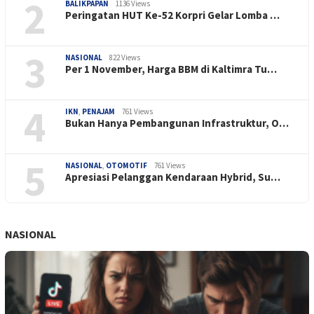
2
BALIKPAPAN
1136 Views
Peringatan HUT Ke-52 Korpri Gelar Lomba …
3
NASIONAL
822 Views
Per 1 November, Harga BBM di Kaltimra Tu…
4
IKN
,
PENAJAM
761 Views
Bukan Hanya Pembangunan Infrastruktur, O…
5
NASIONAL
,
OTOMOTIF
761 Views
Apresiasi Pelanggan Kendaraan Hybrid, Su…
NASIONAL