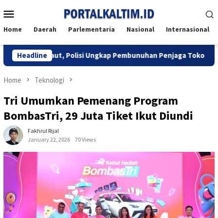
Skip
Mobile
to
Menu
content
Home
Daerah
Parlementaria
Nasional
Internasional
jung Maut, Polisi Ungkap Pembunuhan Penjaga Toko di Balikpapa
Headline
Home
Teknologi
Tri Umumkan Pemenang Program
BombasTri, 29 Juta Tiket Ikut Diundi
Fakhrul Rijal
January 22, 2026
70 Views