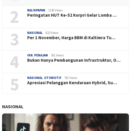
2
BALIKPAPAN
1136 Views
Peringatan HUT Ke-52 Korpri Gelar Lomba …
3
NASIONAL
822 Views
Per 1 November, Harga BBM di Kaltimra Tu…
4
IKN
,
PENAJAM
761 Views
Bukan Hanya Pembangunan Infrastruktur, O…
5
NASIONAL
,
OTOMOTIF
761 Views
Apresiasi Pelanggan Kendaraan Hybrid, Su…
NASIONAL