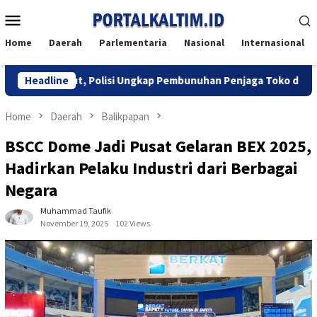
Skip
Mobile
to
Menu
content
Home
Daerah
Parlementaria
Nasional
Internasional
ung Maut, Polisi Ungkap Pembunuhan Penjaga Toko di Balikpapan 
Headline
Home
Daerah
Balikpapan
BSCC Dome Jadi Pusat Gelaran BEX 2025,
Hadirkan Pelaku Industri dari Berbagai
Negara
Muhammad Taufik
November 19, 2025
102 Views