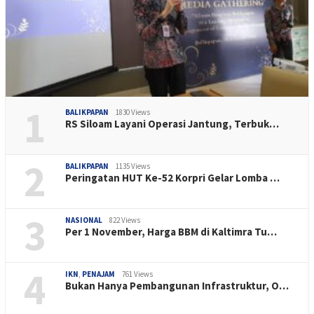
1
BALIKPAPAN
1830 Views
RS Siloam Layani Operasi Jantung, Terbuk…
2
BALIKPAPAN
1135 Views
Peringatan HUT Ke-52 Korpri Gelar Lomba …
3
NASIONAL
822 Views
Per 1 November, Harga BBM di Kaltimra Tu…
4
IKN
,
PENAJAM
761 Views
Bukan Hanya Pembangunan Infrastruktur, O…