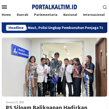
Skip
Mobile
to
Menu
content
Home
Daerah
Parlementaria
Nasional
Internasional
a Berujung Maut, Polisi Ungkap Pembunuhan Penjaga Toko di Bal
Headline
January 15, 2025
RS Siloam Balikpapan Hadirkan