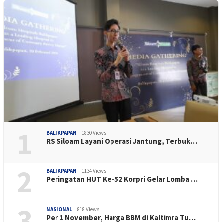
1
BALIKPAPAN
1830 Views
RS Siloam Layani Operasi Jantung, Terbuk…
2
BALIKPAPAN
1134 Views
Peringatan HUT Ke-52 Korpri Gelar Lomba …
3
NASIONAL
818 Views
Per 1 November, Harga BBM di Kaltimra Tu…