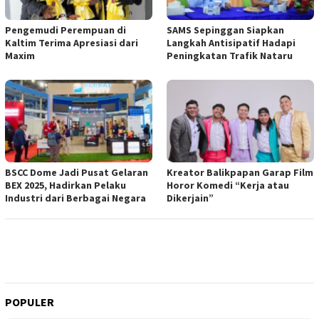
Pengemudi Perempuan di
SAMS Sepinggan Siapkan
Kaltim Terima Apresiasi dari
Langkah Antisipatif Hadapi
Maxim
Peningkatan Trafik Nataru
BSCC Dome Jadi Pusat Gelaran
Kreator Balikpapan Garap Film
BEX 2025, Hadirkan Pelaku
Horor Komedi “Kerja atau
Industri dari Berbagai Negara
Dikerjain”
POPULER