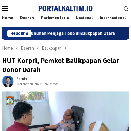
Skip
Mobile
to
Menu
content
Home
Daerah
Parlementaria
Nasional
Internasional
gkap Pembunuhan Penjaga Toko di Balikpapan Utara
Headline
Kasus 
Home
Daerah
Balikpapan
HUT Korpri, Pemkot Balikpapan Gelar
Donor Darah
Admin
October 28, 2023
241 Views