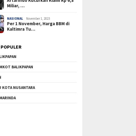
Artarindo Kucurkan Klaim Rp 6,8
Miliar, …
NASIONAL
November 1, 2023
Per 1 November, Harga BBM di
Kaltimra Tu…
 POPULER
LIKPAPAN
MKOT BALIKPAPAN
N
U KOTA NUSANTARA
MARINDA