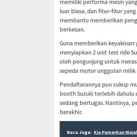
memiliki performa mesin ya
luar biasa, dan fitur-fitur yan
membantu memberikan penga
berkesan.
Guna memberikan keyakinan 
menyiapkan 2 unit test ride S
oleh pengunjung untuk mera
sepeda motor unggulan milik 
Pendaftarannya pun cukup mu
booth Suzuki terlebih dahulu
sedang bertugas. Nantinya, p
berakhir.
Baca Juga:
Kia Pamerkan Wajah