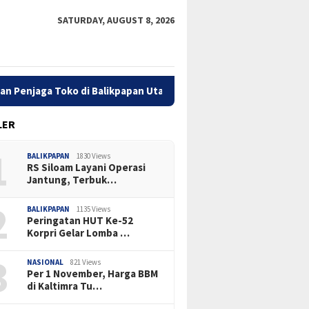
SATURDAY, AUGUST 8, 2026
ko di Balikpapan Utara
Kasus Pengeroyokan Remaja di Ba
LER
1
BALIKPAPAN
1830 Views
RS Siloam Layani Operasi
Jantung, Terbuk…
2
BALIKPAPAN
1135 Views
Peringatan HUT Ke-52
Korpri Gelar Lomba …
3
NASIONAL
821 Views
Per 1 November, Harga BBM
di Kaltimra Tu…