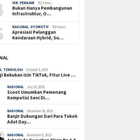
4
IKN
,
PENAJAM
761 Views
Bukan Hanya Pembangunan
Infrastruktur, O…
5
NASIONAL
,
OTOMOTIF
760 Views
Apresiasi Pelanggan
Kendaraan Hybrid, Su…
NAL
L
,
TEKNOLOGI
October 3, 2025
i Bekukan Izin TikTok, Fitur Live …
NASIONAL
July 25, 2025
Scoot Umumkan Pemenang
Kompetisi Seni Di…
NASIONAL
December 18, 2023
Banjir Dukungan Dari Para Tokoh
Adat Day…
NASIONAL
November 6, 2023