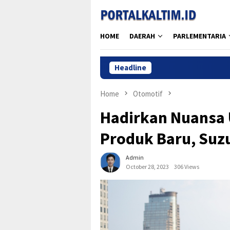
Skip
to
content
HOME
DAERAH
PARLEMENTARIA
Headline
Se
Home
Otomotif
Hadirkan Nuansa
Produk Baru, Suzu
Admin
October 28, 2023
306 Views