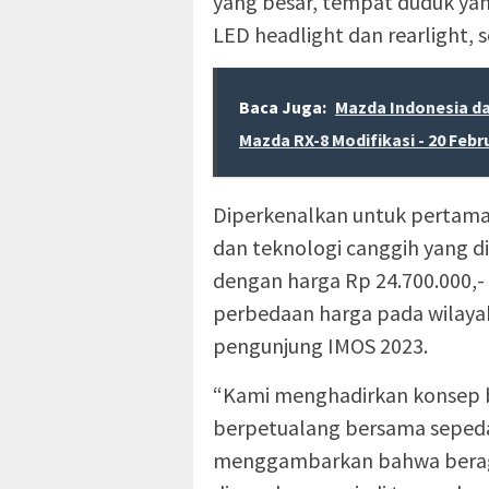
yang besar, tempat duduk ya
LED headlight dan rearlight, s
Baca Juga:
Mazda Indonesia d
Mazda RX-8 Modifikasi - 20 Febr
Diperkenalkan untuk pertama 
dan teknologi canggih yang d
dengan harga Rp 24.700.000,- 
perbedaan harga pada wilayah
pengunjung IMOS 2023.
“Kami menghadirkan konsep
berpetualang bersama sepeda 
menggambarkan bahwa beragam