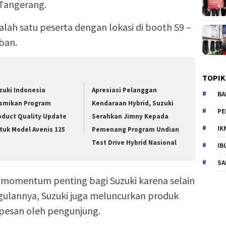
 Tangerang.
alah satu peserta dengan lokasi di booth S9 –
ban.
TOPIK
zuki Indonesia
Apresiasi Pelanggan
BA
smikan Program
Kendaraan Hybrid, Suzuki
PE
oduct Quality Update
Serahkan Jimny Kepada
IK
tuk Model Avenis 125
Pemenang Program Undian
Test Drive Hybrid Nasional
IB
SA
an momentum penting bagi Suzuki karena selain
gulannya, Suzuki juga meluncurkan produk
ipesan oleh pengunjung.