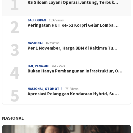
1
RS Siloam Layani Operasi Jantung, Terbuk…
2
BALIKPAPAN
1136 Views
Peringatan HUT Ke-52 Korpri Gelar Lomba …
3
NASIONAL
822 Views
Per 1 November, Harga BBM di Kaltimra Tu…
4
IKN
,
PENAJAM
761 Views
Bukan Hanya Pembangunan Infrastruktur, O…
5
NASIONAL
,
OTOMOTIF
761 Views
Apresiasi Pelanggan Kendaraan Hybrid, Su…
NASIONAL