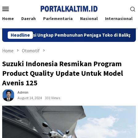
Skip
Mobile
to
Menu
content
Home
Daerah
Parlementaria
Nasional
Internasional
, Polisi Ungkap Pembunuhan Penjaga Toko di Balikpapan Utara
Headline
Home
Otomotif
Suzuki Indonesia Resmikan Program
Product Quality Update Untuk Model
Avenis 125
Admin
August 14, 2024
331 Views