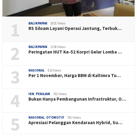
1
BALIKPAPAN
1831 Views
RS Siloam Layani Operasi Jantung, Terbuk…
2
BALIKPAPAN
1136 Views
Peringatan HUT Ke-52 Korpri Gelar Lomba …
3
NASIONAL
822 Views
Per 1 November, Harga BBM di Kaltimra Tu…
4
IKN
,
PENAJAM
761 Views
Bukan Hanya Pembangunan Infrastruktur, O…
5
NASIONAL
,
OTOMOTIF
761 Views
Apresiasi Pelanggan Kendaraan Hybrid, Su…