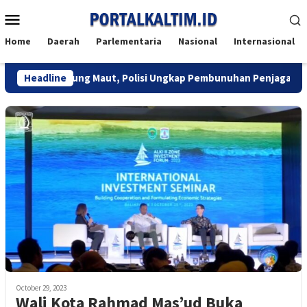
Skip
Mobile
to
Menu
content
Home
Daerah
Parlementaria
Nasional
Internasional
arga Berujung Maut, Polisi Ungkap Pembunuhan Penjaga Toko di B
Headline
October 29, 2023
Wali Kota Rahmad Mas’ud Buka