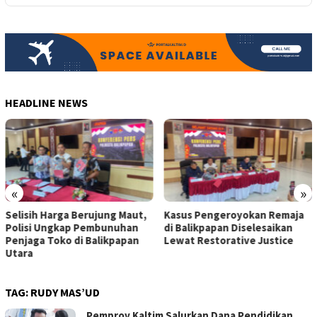
HEADLINE NEWS
«
»
Kasus Pengeroyokan Remaja
Pengemudi Perempuan di
di Balikpapan Diselesaikan
Kaltim Terima Apresiasi dari
Lewat Restorative Justice
Maxim
TAG:
RUDY MAS’UD
Pemprov Kaltim Salurkan Dana Pendidikan