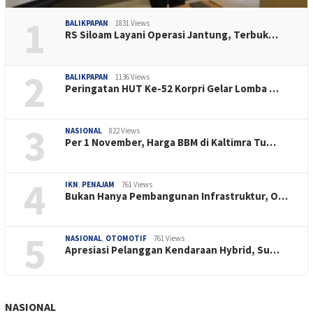
1
BALIKPAPAN
1831 Views
RS Siloam Layani Operasi Jantung, Terbuk…
2
BALIKPAPAN
1136 Views
Peringatan HUT Ke-52 Korpri Gelar Lomba …
3
NASIONAL
822 Views
Per 1 November, Harga BBM di Kaltimra Tu…
4
IKN
,
PENAJAM
761 Views
Bukan Hanya Pembangunan Infrastruktur, O…
5
NASIONAL
,
OTOMOTIF
761 Views
Apresiasi Pelanggan Kendaraan Hybrid, Su…
NASIONAL