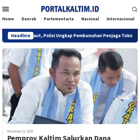
Skip
Mobile
to
Menu
content
Home
Daerah
Parlementaria
Nasional
Internasional
Berujung Maut, Polisi Ungkap Pembunuhan Penjaga Toko di Balikp
Headline
November 12, 2025
Pemprov Kaltim Salurkan Dana