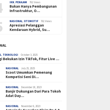
4
IKN
,
PENAJAM
761 Views
Bukan Hanya Pembangunan
Infrastruktur, O…
5
NASIONAL
,
OTOMOTIF
761 Views
Apresiasi Pelanggan
Kendaraan Hybrid, Su…
NAL
L
,
TEKNOLOGI
October 3, 2025
i Bekukan Izin TikTok, Fitur Live …
NASIONAL
July 25, 2025
Scoot Umumkan Pemenang
Kompetisi Seni Di…
NASIONAL
December 18, 2023
Banjir Dukungan Dari Para Tokoh
Adat Day…
NASIONAL
November 6, 2023