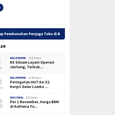
h
mbunuhan Penjaga Toko di Balikpapan Utara
Kasus Penger
LER
1
BALIKPAPAN
1831 Views
RS Siloam Layani Operasi
Jantung, Terbuk…
2
BALIKPAPAN
1136 Views
Peringatan HUT Ke-52
Korpri Gelar Lomba …
3
NASIONAL
822 Views
Per 1 November, Harga BBM
di Kaltimra Tu…