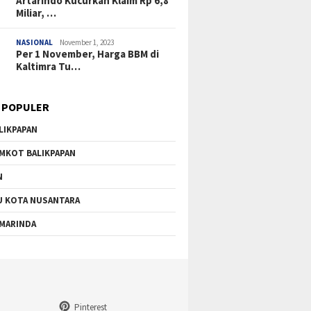
Artarindo Kucurkan Klaim Rp 6,8
Miliar, …
NASIONAL
November 1, 2023
Per 1 November, Harga BBM di
Kaltimra Tu…
 POPULER
LIKPAPAN
MKOT BALIKPAPAN
N
U KOTA NUSANTARA
MARINDA
Pinterest