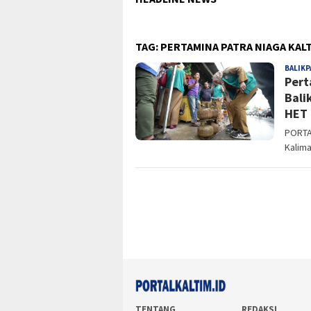
TAG:
PERTAMINA PATRA NIAGA KAL
BALIKP
Pert
Bali
HET
PORTAL
Kalima
TENTANG
REDAKSI