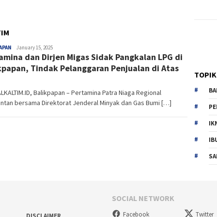
TIM
Muhammad
APAN
January 15, 2025
amina dan Dirjen Migas Sidak Pangkalan LPG di
kpapan, Tindak Pelanggaran Penjualan di Atas
TOPIK
BA
KALTIM.ID, Balikpapan – Pertamina Patra Niaga Regional
ntan bersama Direktorat Jenderal Minyak dan Gas Bumi […]
PE
IK
IB
SA
SOCIAL NETWORK
Facebook
Twitter
DISCLAIMER