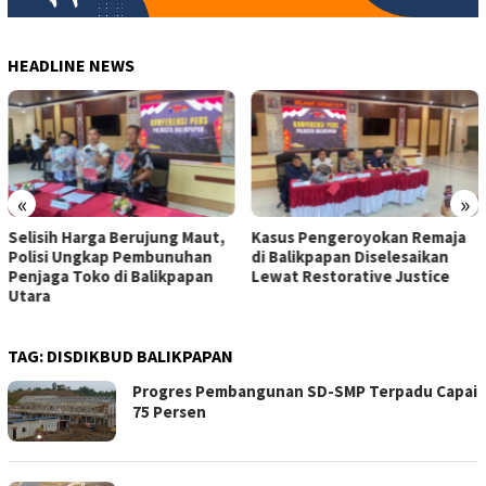
HEADLINE NEWS
«
»
Kasus Pengeroyokan Remaja
Pengemudi Perempuan di
di Balikpapan Diselesaikan
Kaltim Terima Apresiasi dari
Lewat Restorative Justice
Maxim
TAG:
DISDIKBUD BALIKPAPAN
Progres Pembangunan SD-SMP Terpadu Capai
75 Persen