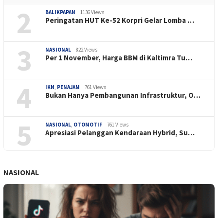
2
BALIKPAPAN
1136 Views
Peringatan HUT Ke-52 Korpri Gelar Lomba …
3
NASIONAL
822 Views
Per 1 November, Harga BBM di Kaltimra Tu…
4
IKN
,
PENAJAM
761 Views
Bukan Hanya Pembangunan Infrastruktur, O…
5
NASIONAL
,
OTOMOTIF
761 Views
Apresiasi Pelanggan Kendaraan Hybrid, Su…
NASIONAL