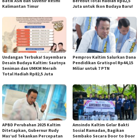
Batik ASN dan Suvenir Resmi
BerebutTotal Hadiah Rp82,5
Kalimantan Timur
Juta untuk Ikon Budaya Baru!
Undangan Terbuka! Sayembara
Pemprov Kaltim Salurkan Dana
Desain Budaya Kaltim: Saatnya
Pendidikan Gratispol Rp44,15
Seniman dan UMKM Meraih
Miliar untuk 7 PTN
Total Hadiah Rp82,5 Juta
APBD Perubahan 2025 Kaltim
Amsindo Kaltim Gelar Bakti
Ditetapkan, Gubernur Rudy
Sosial Ramadan, Bagikan
Mas’ud Tekankan Percepatan
Sembako Secara Door to Door