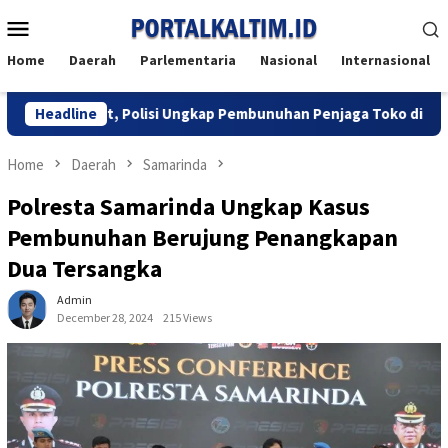
Skip
Mobile
to
Menu
content
Home
Daerah
Parlementaria
Nasional
Internasional
ng Maut, Polisi Ungkap Pembunuhan Penjaga Toko di Balikpapan U
Headline
Home
Daerah
Samarinda
Polresta Samarinda Ungkap Kasus
Pembunuhan Berujung Penangkapan
Dua Tersangka
Admin
December 28, 2024
215 Views