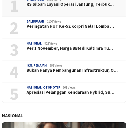
1
RS Siloam Layani Operasi Jantung, Terbuk…
2
BALIKPAPAN
1136 Views
Peringatan HUT Ke-52 Korpri Gelar Lomba …
3
NASIONAL
822 Views
Per 1 November, Harga BBM di Kaltimra Tu…
4
IKN
,
PENAJAM
762 Views
Bukan Hanya Pembangunan Infrastruktur, O…
5
NASIONAL
,
OTOMOTIF
761 Views
Apresiasi Pelanggan Kendaraan Hybrid, Su…
NASIONAL