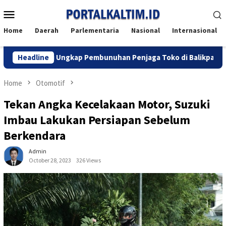
Skip
Mobile
to
Menu
content
Home
Daerah
Parlementaria
Nasional
Internasional
lisi Ungkap Pembunuhan Penjaga Toko di Balikpapan Utara
Headline
Home
Otomotif
Tekan Angka Kecelakaan Motor, Suzuki
Imbau Lakukan Persiapan Sebelum
Berkendara
Admin
October 28, 2023
326 Views