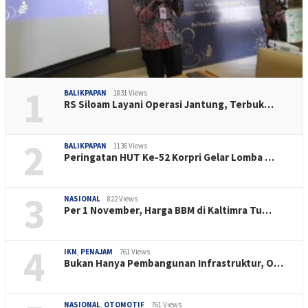
1
BALIKPAPAN
1831 Views
RS Siloam Layani Operasi Jantung, Terbuk…
2
BALIKPAPAN
1136 Views
Peringatan HUT Ke-52 Korpri Gelar Lomba …
3
NASIONAL
822 Views
Per 1 November, Harga BBM di Kaltimra Tu…
4
IKN
,
PENAJAM
761 Views
Bukan Hanya Pembangunan Infrastruktur, O…
NASIONAL
,
OTOMOTIF
761 Views