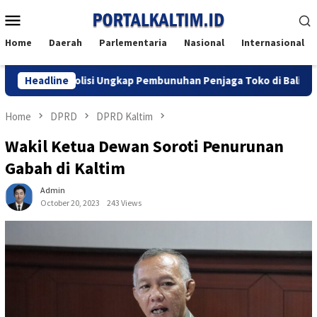
Skip
Mobile
to
Menu
content
Home
Daerah
Parlementaria
Nasional
Internasional
 Maut, Polisi Ungkap Pembunuhan Penjaga Toko di Balikpapan Uta
Headline
Home
DPRD
DPRD Kaltim
Wakil Ketua Dewan Soroti Penurunan
Gabah di Kaltim
Admin
October 20, 2023
243 Views